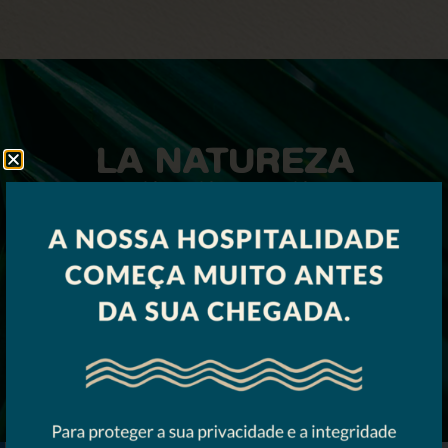
LA NATUREZA
GUIA TUDO O QUE
ACONTECE POR AQUI
Desde nuestra piscina hasta el bar frente al mar
con servicio de playa, nuestras áreas de
recreación y actividades están diseñadas para
ofrecer conexión con el entorno. Es el tiempo de la
naturaleza el que marca el ritmo: ligero, presente
y esencial.
DESCUBRE NUESTRAS EXPERIENCIAS