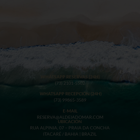
PT
ES
EN
WHATSAPP RESERVAS (24H)
(73) 2101-5502
WHATSAPP RECEPCIÓN (24H)
(73) 99865-3589
E-MAIL
RESERVA@ALDEIADOMAR.COM
UBICACIÓN
RUA ALPINIA, 07 – PRAIA DA CONCHA
ITACARÉ / BAHIA | BRAZIL