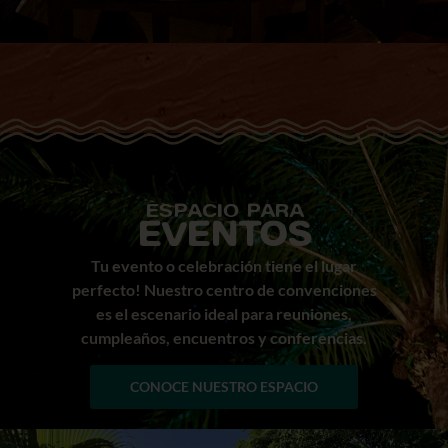
ESPACIO PARA
EVENTOS
Tu evento o celebración tiene el lugar
perfecto! Nuestro centro de convenciones
es el escenario ideal para reuniones,
cumpleaños, encuentros y conferencias.
CONOCE NUESTRO ESPACIO