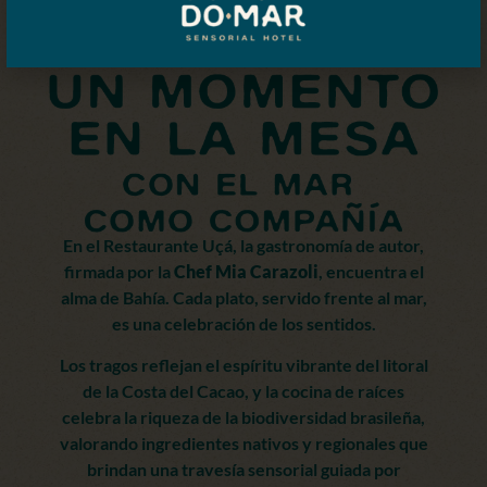
En el Restaurante Uçá, la gastronomía de autor,
firmada por la
Chef Mia Carazoli
, encuentra el
alma de Bahía. Cada plato, servido frente al mar,
es una celebración de los sentidos.
Los tragos reflejan el espíritu vibrante del litoral
de la Costa del Cacao, y la cocina de raíces
celebra la riqueza de la biodiversidad brasileña,
valorando ingredientes nativos y regionales que
brindan una travesía sensorial guiada por